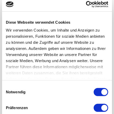
MEIN GESCHENK FÜR DICH
Diese Webseite verwendet Cookies
3 digitale Merkenswürdig -
Wir verwenden Cookies, um Inhalte und Anzeigen zu
Kalender - Schreibvorlagen
personalisieren, Funktionen für soziale Medien anbieten
zu können und die Zugriffe auf unsere Website zu
für dein Tablet - ohne Datum
analysieren. Außerdem geben wir Informationen zu Ihrer
1x Wochenübersicht Leben
Verwendung unserer Website an unsere Partner für
soziale Medien, Werbung und Analysen weiter. Unsere
1x Wochenübersicht Arbeiten
Partner führen diese Informationen möglicherweise mit
1x Monatsübersicht
weiteren Daten zusammen, die Sie ihnen bereitgestellt
haben oder die sie im Rahmen Ihrer Nutzung der Dienste
GRATIS DOWNLOAD
gesammelt haben.
Einwilligungsauswahl
Notwendig
Präferenzen