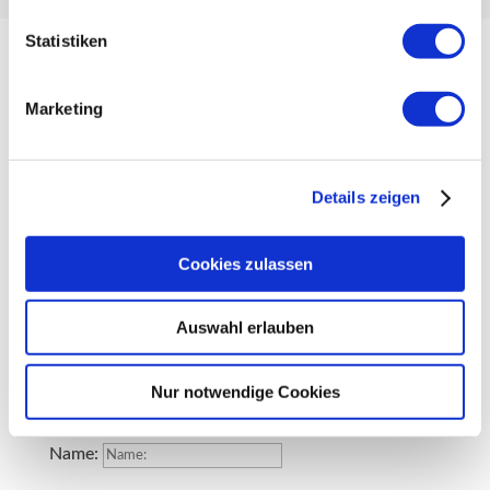
Statistiken
Marketing
„Das Design gibt uns eine
emotionale Heimat.“
Details zeigen
Gordon Wagener, Automobildesigner, 2013
Cookies zulassen
Lass uns was tun, was des
merkens würdig ist
Auswahl erlauben
SAG HALLO!
Nur notwendige Cookies
Name: