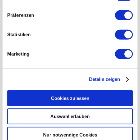
Präferenzen
ALLGEMEIN
Statistiken
✓ Jahresübersichten 2022 & 2023
✓ Monatsübersichten
Marketing
✓ Wochenübersichten
✓ Hinweisseiten Quartale
✓ viel Platz zum Schreiben oder Zeichnen
Details zeigen
BUSINESS
Cookies zulassen
✓ Zeitplanung durch Ziffernblatt-Grafiken
Auswahl erlauben
✓ Wochenziele einfach intuitiv priorisieren
✓ Register für Monate und Wochenzahlen für
Nur notwendige Cookies
bestes Zurechtfinden