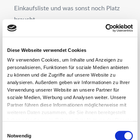
Einkaufsliste und
was sonst noch Platz
braucht.
Zusätzlich kannst du jeden Monat mit
den Monatsübersichten auf den ersten
Diese Webseite verwendet Cookies
Seiten planen. Damit definierst du
Wir verwenden Cookies, um Inhalte und Anzeigen zu
personalisieren, Funktionen für soziale Medien anbieten
Projekte und behältst Deadlines sowie
zu können und die Zugriffe auf unsere Website zu
Auszeiten im Überblick.
analysieren. Außerdem geben wir Informationen zu Ihrer
Verwendung unserer Website an unsere Partner für
soziale Medien, Werbung und Analysen weiter. Unsere
Partner führen diese Informationen möglicherweise mit
HIER GEHT'S ZUM KAUF
weiteren Daten zusammen, die Sie ihnen bereitgestellt
haben oder die sie im Rahmen Ihrer Nutzung der Dienste
gesammelt haben.
Einwilligungsauswahl
Notwendig