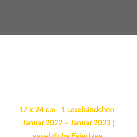
17 x 24 cm
¦
1 Lesebändchen
¦
Januar 2022 – Januar 2023
¦
gesetzliche Feiertage